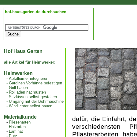
hof-haus-garten.de durchsuchen:
Hof Haus Garten
alle Artikel für Heimwerker:
Heimwerken
-
Abfalleimer integrieren
-
Gardinen Vorhänge befestigen
-
Grill bauen
-
Rollläden nachrüsten
-
Sitzkissen selbst gestalten
-
Umgang mit der Bohrmaschine
-
Windlichter selbst bauen
Materialkunde
dafür, die Einfahrt, d
-
Fliesenarten
verschiedensten P
-
Holzarten
-
Laminat
Pflasterarbeiten ha
-
Putz