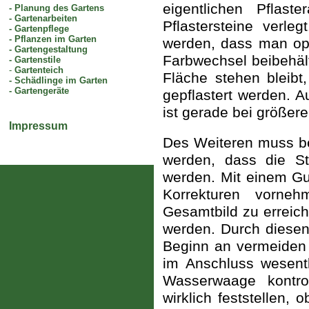
eigentlichen Pflast
-
Planung des Gartens
-
Gartenarbeiten
Pflastersteine verle
-
Gartenpflege
-
Pflanzen im Garten
werden, dass man opt
-
Gartengestaltung
Farbwechsel beibehält
-
Gartenstile
-
Gartenteich
Fläche stehen bleibt,
-
Schädlinge im Garten
-
Gartengeräte
gepflastert werden. 
ist gerade bei größere
Impressum
Des Weiteren muss bei
werden, dass die St
werden. Mit einem Gu
Korrekturen vorne
Gesamtbild zu erreiche
werden. Durch diesen
Beginn an vermeiden u
im Anschluss wesentl
Wasserwaage kontro
wirklich feststellen,