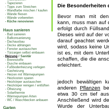
-
Tapezieren
Die Besonderheiten d
-
Tipps zum Streichen
-
Wandfarbe mischen / kaufen
-
Wände fliesen
Bevor man mit den e
-
Wände vorbereiten
-
Küche renovieren
kann, muss man auf d
erfolgt durch Füllsand
Haus sanieren
Dieses wird auf der v
-
Bad sanieren
-
Balkonsanierung
darauf geachtet werde
-
Dachausbau
-
Decke abhängen
wird, sodass keine U
-
Fenster austauschen
ist es, mit dem Unte
-
Türzargen selbst einbauen
-
Heizung
/ Sanitär
schaffen, die die ans
-
Brennstoffe
-
Dusche einbauen
erleichtert.
-
Fußbodenheizung verlegen
-
Gasheizung
-
Heizen mit Wärmepumpen
-
Heizkosten sparen
jedoch bewältigen k
-
Heizkörper austauschen
-
Heizkörper reinigen / entlüften
anderen
Pflanzen
bef
-
Ölheizung
-
Solarthermie
etwa 30 cm tief aus
-
Wärmepumpen Arten
Anschließend wird de
-
WC / Waschbecken anbauen
Wurde der Unterba
Garten