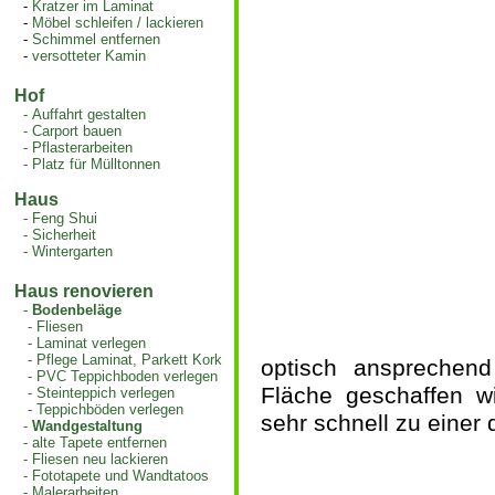
-
Kratzer im Laminat
-
Möbel schleifen / lackieren
-
Schimmel entfernen
-
versotteter Kamin
Hof
-
Auffahrt gestalten
-
Carport bauen
-
Pflasterarbeiten
-
Platz für Mülltonnen
Haus
-
Feng Shui
-
Sicherheit
-
Wintergarten
Haus renovieren
-
Bodenbeläge
-
Fliesen
-
Laminat verlegen
-
Pflege Laminat, Parkett Kork
optisch ansprechen
-
PVC Teppichboden verlegen
Fläche geschaffen wi
-
Steinteppich verlegen
-
Teppichböden verlegen
sehr schnell zu einer 
-
Wandgestaltung
-
alte Tapete entfernen
-
Fliesen neu lackieren
-
Fototapete und Wandtatoos
-
Malerarbeiten