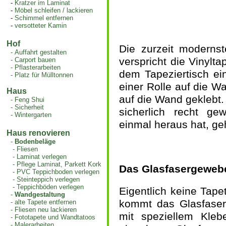
-
Kratzer im Laminat
-
Möbel schleifen / lackieren
-
Schimmel entfernen
-
versotteter Kamin
Hof
Die zurzeit moderns
-
Auffahrt gestalten
verspricht die Vinylta
-
Carport bauen
-
Pflasterarbeiten
dem Tapeziertisch ein
-
Platz für Mülltonnen
einer Rolle auf die W
Haus
auf die Wand geklebt.
-
Feng Shui
-
Sicherheit
sicherlich recht g
-
Wintergarten
einmal heraus hat, ge
Haus renovieren
-
Bodenbeläge
-
Fliesen
-
Laminat verlegen
-
Pflege Laminat, Parkett Kork
Das Glasfasergeweb
-
PVC Teppichboden verlegen
-
Steinteppich verlegen
-
Teppichböden verlegen
Eigentlich keine Tape
-
Wandgestaltung
kommt das Glasfaser
-
alte Tapete entfernen
-
Fliesen neu lackieren
mit speziellem Kleb
-
Fototapete und Wandtatoos
-
Malerarbeiten