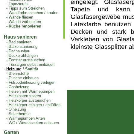
eingelegt. Glasfase
-
Tapezieren
Tapete und kann 
-
Tipps zum Streichen
-
Wandfarbe mischen / kaufen
Glasfasergewebe mus
-
Wände fliesen
-
Wände vorbereiten
Latexfarbe benutzen 
-
Küche renovieren
Decken und stark b
Haus sanieren
Verkleben von Glasf
-
Bad sanieren
kleinste Glassplitter 
-
Balkonsanierung
-
Dachausbau
-
Decke abhängen
-
Fenster austauschen
-
Türzargen selbst einbauen
-
Heizung
/ Sanitär
-
Brennstoffe
-
Dusche einbauen
-
Fußbodenheizung verlegen
-
Gasheizung
-
Heizen mit Wärmepumpen
-
Heizkosten sparen
-
Heizkörper austauschen
-
Heizkörper reinigen / entlüften
-
Ölheizung
-
Solarthermie
-
Wärmepumpen Arten
-
WC / Waschbecken anbauen
Garten