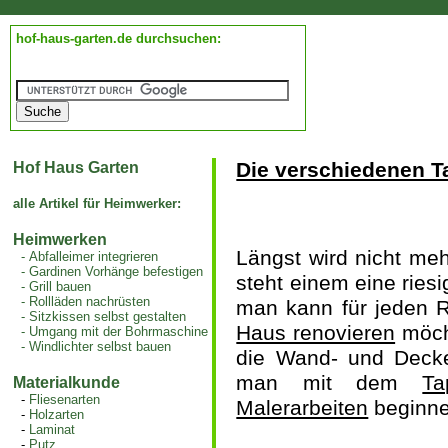
hof-haus-garten.de durchsuchen:
Die verschiedenen T
Hof Haus Garten
alle Artikel für Heimwerker:
Heimwerken
Längst wird nicht meh
-
Abfalleimer integrieren
-
Gardinen Vorhänge befestigen
steht einem eine ries
-
Grill bauen
-
Rollläden nachrüsten
man kann für jeden R
-
Sitzkissen selbst gestalten
Haus renovieren
möcht
-
Umgang mit der Bohrmaschine
-
Windlichter selbst bauen
die Wand- und Decke
man mit dem
Ta
Materialkunde
-
Fliesenarten
Malerarbeiten
beginne
-
Holzarten
-
Laminat
-
Putz