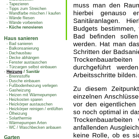
-
Tapezieren
muss man den Raum 
-
Tipps zum Streichen
hierbei genauso e
-
Wandfarbe mischen / kaufen
-
Wände fliesen
Sanitäranlagen. H
-
Wände vorbereiten
-
Küche renovieren
Budgets bestimmen, 
Bad befinden solle
Haus sanieren
werden. Hat man das
-
Bad sanieren
-
Balkonsanierung
Schritten der Badsani
-
Dachausbau
-
Decke abhängen
Trockenbauarbeit
-
Fenster austauschen
durchgeführt werde
-
Türzargen selbst einbauen
-
Heizung
/ Sanitär
Arbeitsschritte bilden.
-
Brennstoffe
-
Dusche einbauen
-
Fußbodenheizung verlegen
Zu diesem Zeitpunkt 
-
Gasheizung
-
Heizen mit Wärmepumpen
einzelnen Anschlüsse 
-
Heizkosten sparen
vor den eigentlichen
-
Heizkörper austauschen
-
Heizkörper reinigen / entlüften
so noch optimal in da
-
Ölheizung
-
Solarthermie
Trockenbauarbeiten
-
Wärmepumpen Arten
anfallenden Ausgleich
-
WC / Waschbecken anbauen
keine Rolle, ob es s
Garten