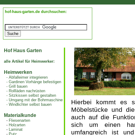
hof-haus-garten.de durchsuchen:
Hof Haus Garten
alle Artikel für Heimwerker:
Heimwerken
-
Abfalleimer integrieren
-
Gardinen Vorhänge befestigen
-
Grill bauen
-
Rollläden nachrüsten
-
Sitzkissen selbst gestalten
-
Umgang mit der Bohrmaschine
Hierbei kommt es si
-
Windlichter selbst bauen
Möbelstücke und die
Materialkunde
auch auf die Funktio
-
Fliesenarten
sich um einen hand
-
Holzarten
-
Laminat
umfangreich ist un
-
Putz