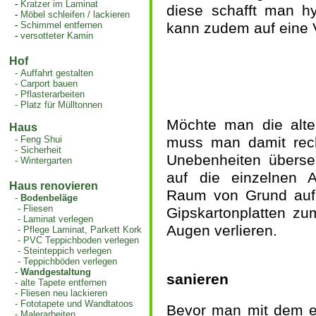
-
Kratzer im Laminat
diese schafft man h
-
Möbel schleifen / lackieren
-
Schimmel entfernen
kann zudem auf eine 
-
versotteter Kamin
Hof
-
Auffahrt gestalten
-
Carport bauen
-
Pflasterarbeiten
-
Platz für Mülltonnen
Möchte man die alte
Haus
-
Feng Shui
muss man damit rec
-
Sicherheit
Unebenheiten überseh
-
Wintergarten
auf die einzelnen 
Haus renovieren
Raum von Grund auf 
-
Bodenbeläge
-
Fliesen
Gipskartonplatten z
-
Laminat verlegen
Augen verlieren.
-
Pflege Laminat, Parkett Kork
-
PVC Teppichboden verlegen
-
Steinteppich verlegen
-
Teppichböden verlegen
-
Wandgestaltung
sanieren
-
alte Tapete entfernen
-
Fliesen neu lackieren
-
Fototapete und Wandtatoos
Bevor man mit dem ei
-
Malerarbeiten