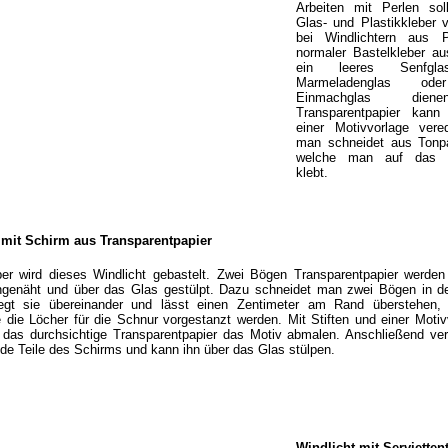
Arbeiten mit Perlen soll
Glas- und Plastikkleber 
bei Windlichtern aus P
normaler Bastelkleber a
ein leeres Senfgl
Marmeladenglas o
Einmachglas diene
Transparentpapier kann
einer Motivvorlage vere
man schneidet aus Tonpa
welche man auf das Tr
klebt.
 mit Schirm aus Transparentpapier
er wird dieses Windlicht gebastelt. Zwei Bögen Transparentpapier werden
enäht und über das Glas gestülpt. Dazu schneidet man zwei Bögen in de
legt sie übereinander und lässt einen Zentimeter am Rand überstehen, 
die Löcher für die Schnur vorgestanzt werden. Mit Stiften und einer Motiv
 das durchsichtige Transparentpapier das Motiv abmalen. Anschließend ve
de Teile des Schirms und kann ihn über das Glas stülpen.
Windlicht mit Servietten