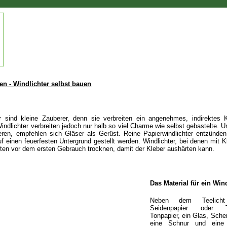
n - Windlichter selbst bauen
r sind kleine Zauberer, denn sie verbreiten ein angenehmes, indirektes Ke
indlichter verbreiten jedoch nur halb so viel Charme wie selbst gebastelte. 
eren, empfehlen sich Gläser als Gerüst. Reine Papierwindlichter entzünden
 einen feuerfesten Untergrund gestellt werden. Windlichter, bei denen mit Kl
lten vor dem ersten Gebrauch trocknen, damit der Kleber aushärten kann.
Das Material für ein Win
Neben dem Teelich
Seidenpapier oder Tra
Tonpapier, ein Glas, Sche
eine Schnur und eine