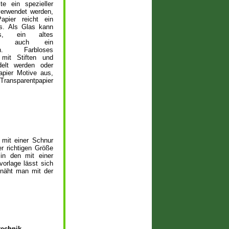
te ein spezieller
verwendet werden,
apier reicht ein
us. Als Glas kann
as, ein altes
der auch ein
n. Farbloses
 mit Stiften und
delt werden oder
pier Motive aus,
ansparentpapier
 mit einer Schnur
r richtigen Größe
in den mit einer
vorlage lässt sich
rnäht man mit der
technik