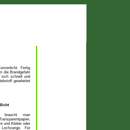
rzenlicht. Fertig
Um die Brandgefahr
 sich schnell und
ebstoff gearbeitet
dlicht
t braucht man
nsparentpapier,
re und Kleber oder
 Lochzange. Für