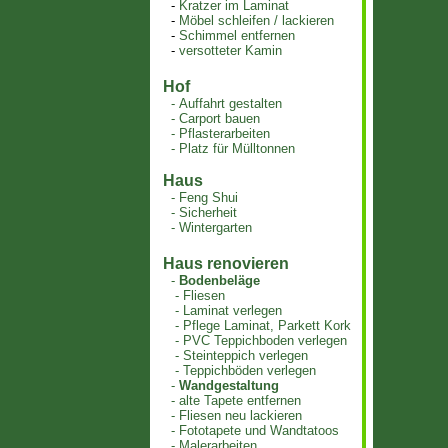
-
Kratzer im Laminat
-
Möbel schleifen / lackieren
-
Schimmel entfernen
-
versotteter Kamin
Hof
-
Auffahrt gestalten
-
Carport bauen
-
Pflasterarbeiten
-
Platz für Mülltonnen
Haus
-
Feng Shui
-
Sicherheit
-
Wintergarten
Haus renovieren
-
Bodenbeläge
-
Fliesen
-
Laminat verlegen
-
Pflege Laminat, Parkett Kork
-
PVC Teppichboden verlegen
-
Steinteppich verlegen
-
Teppichböden verlegen
-
Wandgestaltung
-
alte Tapete entfernen
-
Fliesen neu lackieren
-
Fototapete und Wandtatoos
-
Malerarbeiten