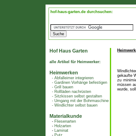
hof-haus-garten.de durchsuchen:
Heimwerke
Hof Haus Garten
alle Artikel für Heimwerker:
Windlichte
Heimwerken
gekaufte W
-
Abfalleimer integrieren
zu minimi
-
Gardinen Vorhänge befestigen
müssen auf
-
Grill bauen
wurde, sol
-
Rollläden nachrüsten
-
Sitzkissen selbst gestalten
-
Umgang mit der Bohrmaschine
-
Windlichter selbst bauen
Materialkunde
-
Fliesenarten
-
Holzarten
-
Laminat
-
Putz