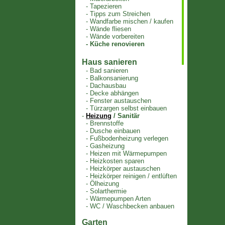
-
Tapezieren
-
Tipps zum Streichen
-
Wandfarbe mischen / kaufen
-
Wände fliesen
-
Wände vorbereiten
-
Küche renovieren
Haus sanieren
-
Bad sanieren
-
Balkonsanierung
-
Dachausbau
-
Decke abhängen
-
Fenster austauschen
-
Türzargen selbst einbauen
-
Heizung
/ Sanitär
-
Brennstoffe
-
Dusche einbauen
-
Fußbodenheizung verlegen
-
Gasheizung
-
Heizen mit Wärmepumpen
-
Heizkosten sparen
-
Heizkörper austauschen
-
Heizkörper reinigen / entlüften
-
Ölheizung
-
Solarthermie
-
Wärmepumpen Arten
-
WC / Waschbecken anbauen
Garten