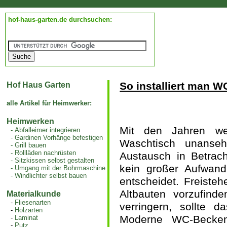
hof-haus-garten.de durchsuchen:
So installiert man 
Hof Haus Garten
alle Artikel für Heimwerker:
Heimwerken
Mit den Jahren w
-
Abfalleimer integrieren
-
Gardinen Vorhänge befestigen
Waschtisch unanseh
-
Grill bauen
-
Rollläden nachrüsten
Austausch in Betrac
-
Sitzkissen selbst gestalten
kein großer Aufwan
-
Umgang mit der Bohrmaschine
-
Windlichter selbst bauen
entscheidet. Freiste
Altbauten vorzufind
Materialkunde
-
Fliesenarten
verringern, sollte 
-
Holzarten
Moderne WC-Becke
-
Laminat
-
Putz