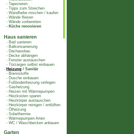
-
Tapezieren
-
Tipps zum Streichen
-
Wandfarbe mischen / kaufen
-
Wände fliesen
-
Wände vorbereiten
-
Küche renovieren
Haus sanieren
-
Bad sanieren
-
Balkonsanierung
-
Dachausbau
-
Decke abhängen
-
Fenster austauschen
-
Türzargen selbst einbauen
-
Heizung
/ Sanitär
-
Brennstoffe
-
Dusche einbauen
-
Fußbodenheizung verlegen
-
Gasheizung
-
Heizen mit Wärmepumpen
-
Heizkosten sparen
-
Heizkörper austauschen
-
Heizkörper reinigen / entlüften
-
Ölheizung
-
Solarthermie
-
Wärmepumpen Arten
-
WC / Waschbecken anbauen
Garten