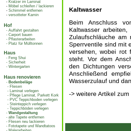
-
Kratzer im Laminat
-
Möbel schleifen / lackieren
Kaltwasser
-
Schimmel entfernen
-
versotteter Kamin
Beim Anschluss vo
Hof
Kaltwasser arbeiten,
-
Auffahrt gestalten
-
Carport bauen
Zulaufschläuche am r
-
Pflasterarbeiten
Sperrventile sind mit 
-
Platz für Mülltonnen
versehen, wobei rot 
Haus
-
Feng Shui
steht. Vor dem Ansc
-
Sicherheit
den Dichtungen verse
-
Wintergarten
Anschließend empfie
Haus renovieren
Wasserzulauf und dan
-
Bodenbeläge
-
Fliesen
-
Laminat verlegen
-> weitere Artikel z
-
Pflege Laminat, Parkett Kork
-
PVC Teppichboden verlegen
-
Steinteppich verlegen
-
Teppichböden verlegen
-
Wandgestaltung
-
alte Tapete entfernen
-
Fliesen neu lackieren
-
Fototapete und Wandtatoos
-
Malerarbeiten