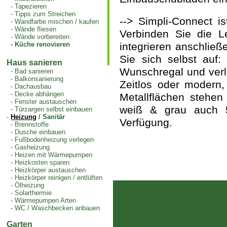
-
Tapezieren
-
Tipps zum Streichen
-->
Simpli-Connect i
-
Wandfarbe mischen / kaufen
-
Wände fliesen
Verbinden Sie die L
-
Wände vorbereiten
-
Küche renovieren
integrieren anschlie
Sie sich selbst auf
Haus sanieren
Wunschregal und
ver
-
Bad sanieren
-
Balkonsanierung
Zeitlos oder modern,
-
Dachausbau
-
Decke abhängen
Metallflächen stehen
-
Fenster austauschen
weiß & grau auch 5
-
Türzargen selbst einbauen
-
Heizung
/ Sanitär
Verfügung.
-
Brennstoffe
-
Dusche einbauen
-
Fußbodenheizung verlegen
-
Gasheizung
-
Heizen mit Wärmepumpen
-
Heizkosten sparen
-
Heizkörper austauschen
-
Heizkörper reinigen / entlüften
-
Ölheizung
-
Solarthermie
-
Wärmepumpen Arten
-
WC / Waschbecken anbauen
Garten