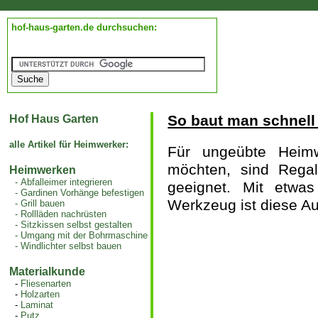
hof-haus-garten.de durchsuchen:
So baut man schnell
Hof Haus Garten
alle Artikel für Heimwerker:
Für ungeübte Heim
möchten, sind Regal
Heimwerken
-
Abfalleimer integrieren
geeignet. Mit etwa
-
Gardinen Vorhänge befestigen
Werkzeug ist diese Au
-
Grill bauen
-
Rollläden nachrüsten
-
Sitzkissen selbst gestalten
-
Umgang mit der Bohrmaschine
-
Windlichter selbst bauen
Materialkunde
-
Fliesenarten
-
Holzarten
-
Laminat
-
Putz