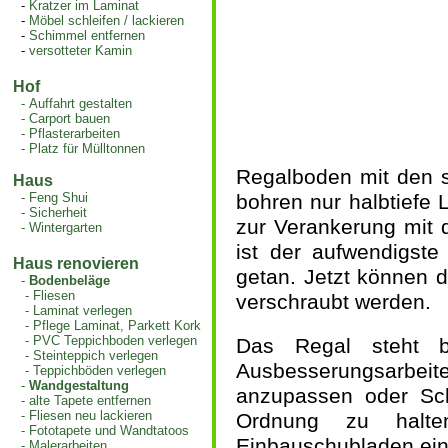
-
Kratzer im Laminat
-
Möbel schleifen / lackieren
-
Schimmel entfernen
-
versotteter Kamin
Hof
-
Auffahrt gestalten
-
Carport bauen
-
Pflasterarbeiten
-
Platz für Mülltonnen
Regalboden mit den se
Haus
-
Feng Shui
bohren nur halbtiefe 
-
Sicherheit
zur Verankerung mit 
-
Wintergarten
ist der aufwendigst
Haus renovieren
getan. Jetzt können d
-
Bodenbeläge
-
Fliesen
verschraubt werden.
-
Laminat verlegen
-
Pflege Laminat, Parkett Kork
-
PVC Teppichboden verlegen
Das Regal steht b
-
Steinteppich verlegen
Ausbesserungsarbei
-
Teppichböden verlegen
-
Wandgestaltung
anzupassen oder Sc
-
alte Tapete entfernen
-
Fliesen neu lackieren
Ordnung zu halte
-
Fototapete und Wandtatoos
Einbauschubladen ei
-
Malerarbeiten