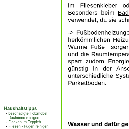
im Fliesenkleber o
Besonders beim
Bad
verwendet, da sie schn
->
Fußbodenheizunge
herkömmlichen Heizu
Warme Füße sorgen 
und die Raumtemperat
spart zudem Energie
günstig in der Ans
unterschiedliche Sys
Parkettböden.
Haushaltstipps
-
beschädigte Holzmöbel
-
Dachrinne reinigen
-
Flecken im Teppich
Wasser und dafür g
-
Fliesen - Fugen reinigen