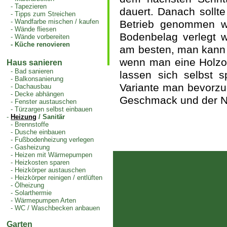
-
Tapezieren
dauert. Danach sollt
-
Tipps zum Streichen
-
Wandfarbe mischen / kaufen
Betrieb genommen w
-
Wände fliesen
Bodenbelag verlegt 
-
Wände vorbereiten
-
Küche renovieren
am besten, man kann 
wenn man eine Holzop
Haus sanieren
-
Bad sanieren
lassen sich selbst s
-
Balkonsanierung
Variante man bevorzug
-
Dachausbau
-
Decke abhängen
Geschmack und der N
-
Fenster austauschen
-
Türzargen selbst einbauen
-
Heizung
/ Sanitär
-
Brennstoffe
-
Dusche einbauen
-
Fußbodenheizung verlegen
-
Gasheizung
-
Heizen mit Wärmepumpen
-
Heizkosten sparen
-
Heizkörper austauschen
-
Heizkörper reinigen / entlüften
-
Ölheizung
-
Solarthermie
-
Wärmepumpen Arten
-
WC / Waschbecken anbauen
Garten