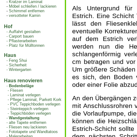
-
Kratzer im Laminat
-
Möbel schleifen / lackieren
Als Untergrund für
-
Schimmel entfernen
Estrich. Eine Schicht
-
versotteter Kamin
lässt den Fliesenk
Hof
eventuelle Korrektur
-
Auffahrt gestalten
-
Carport bauen
auf dem Estrich verl
-
Pflasterarbeiten
werden nun die Heiz
-
Platz für Mülltonnen
schlangenförmig verl
Haus
-
Feng Shui
cm betragen und vor 
-
Sicherheit
Um größere Schäden b
-
Wintergarten
es sich, den Boden v
Haus renovieren
oder einer Folie abzud
-
Bodenbeläge
-
Fliesen
-
Laminat verlegen
An den Übergängen z
-
Pflege Laminat, Parkett Kork
-
PVC Teppichboden verlegen
mit Anschlussrohren 
-
Steinteppich verlegen
die Vorlaufpumpe, di
-
Teppichböden verlegen
-
Wandgestaltung
können die Heizschlä
-
alte Tapete entfernen
-
Fliesen neu lackieren
Estrich-Schicht sollt
-
Fototapete und Wandtatoos
dem nächsten Schrit
-
Malerarbeiten