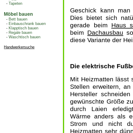
-
Tapeten
Geschick kann man 
Möbel bauen
Dies bietet sich na
-
Bett bauen
-
Einbauschrank bauen
gerade beim
Haus s
-
Klapptisch bauen
beim
Dachausbau
so
-
Regale bauen
-
Waschtisch bauen
diese Variante der Hei
Handwerkersuche
Die elektrische Fuß
Mit Heizmatten lässt
Stellen erweitern, a
Hersteller schneiden
gewünschte Größe zu,
durch Laien erledi
Wärme anders als e
Strom und nicht d
Heizmatten sehr dünn