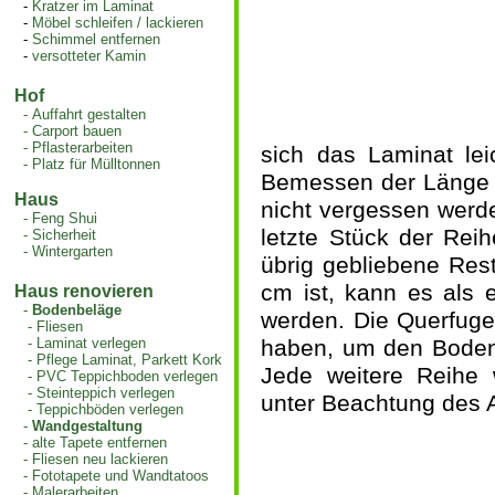
-
Kratzer im Laminat
-
Möbel schleifen / lackieren
-
Schimmel entfernen
-
versotteter Kamin
Hof
-
Auffahrt gestalten
-
Carport bauen
-
Pflasterarbeiten
sich das Laminat lei
-
Platz für Mülltonnen
Bemessen der Länge d
Haus
nicht vergessen werde
-
Feng Shui
letzte Stück der Rei
-
Sicherheit
-
Wintergarten
übrig gebliebene Rest
cm ist, kann es als 
Haus renovieren
-
Bodenbeläge
werden. Die Querfuge
-
Fliesen
-
Laminat verlegen
haben, um den Bodenbe
-
Pflege Laminat, Parkett Kork
Jede weitere Reihe w
-
PVC Teppichboden verlegen
-
Steinteppich verlegen
unter Beachtung des 
-
Teppichböden verlegen
-
Wandgestaltung
-
alte Tapete entfernen
-
Fliesen neu lackieren
-
Fototapete und Wandtatoos
-
Malerarbeiten