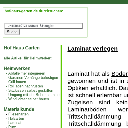
hof-haus-garten.de durchsuchen:
Laminat verlegen
Hof Haus Garten
alle Artikel für Heimwerker:
Heimwerken
Laminat hat als
Boden
-
Abfalleimer integrieren
-
Gardinen Vorhänge befestigen
gewonnen und ist in 
-
Grill bauen
-
Rollläden nachrüsten
Optiken erhältlich. D
-
Sitzkissen selbst gestalten
ist schnell erlernbar
-
Umgang mit der Bohrmaschine
-
Windlichter selbst bauen
Zugeisen sind kei
Laminatböden we
Materialkunde
-
Fliesenarten
Trittschalldämmung
-
Holzarten
Trittschalldämmung 
-
Laminat
-
Putz