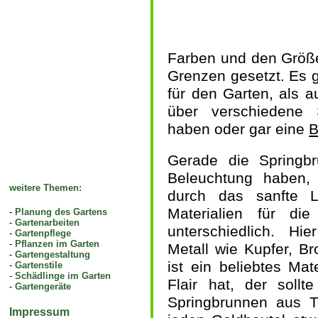
Farben und den Größe
Grenzen gesetzt. Es g
für den Garten, als a
über verschiedene 
haben oder gar eine
B
Gerade die Springb
Beleuchtung haben
weitere Themen:
durch das sanfte 
Materialien für di
-
Planung des Gartens
-
Gartenarbeiten
unterschiedlich. Hi
-
Gartenpflege
-
Pflanzen im Garten
Metall wie Kupfer, B
-
Gartengestaltung
ist ein beliebtes Ma
-
Gartenstile
-
Schädlinge im Garten
Flair hat, der soll
-
Gartengeräte
Springbrunnen aus Te
Impressum