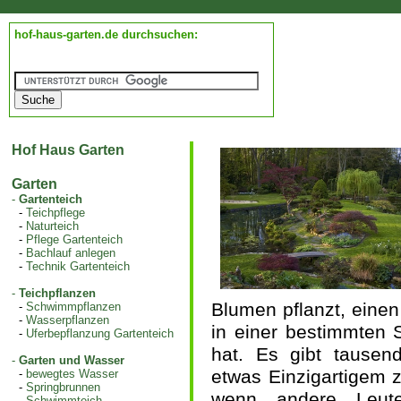
hof-haus-garten.de durchsuchen:
Hof Haus Garten
Garten
-
Gartenteich
-
Teichpflege
-
Naturteich
-
Pflege Gartenteich
-
Bachlauf anlegen
-
Technik Gartenteich
-
Teichpflanzen
Blumen pflanzt, einen
-
Schwimmpflanzen
-
Wasserpflanzen
in einer bestimmten S
-
Uferbepflanzung Gartenteich
hat. Es gibt tausen
-
Garten und Wasser
etwas Einzigartigem z
-
bewegtes Wasser
-
Springbrunnen
wenn andere Leut
-
Schwimmteich